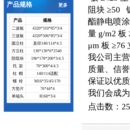
产品规格
更多
阻块
≥50
酯静电喷涂
产品
规格
二波板
4320*310*85*3/4
量
g/m2
板
三波板
4320*506*85*3/4
μm
板
≥76
圆立柱
直径140/114*4.5
方立柱
130*130*6*2540
我公司主营
防阻块
196*178*200*3/4.5
托 架
70*300*4/4.5
质量、信誉
柱 帽
140/114适配
保证以优质
螺 栓
M16*35/45/170
方垫片
76*44*4
我们会成为
单端头
R160*3/4
点击数：2506