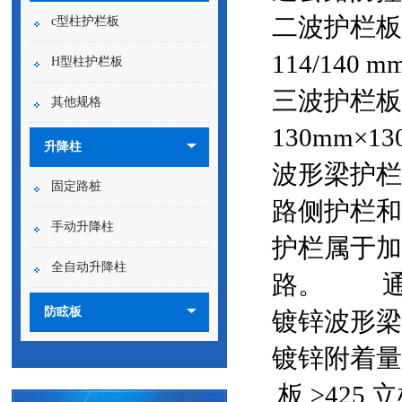
二波护栏板常
c型柱护栏板
114/140 
H型柱护栏板
三波护栏板常
其他规格
130mm×1
升降柱
波形梁护栏
固定路桩
路侧护栏和
手动升降柱
护栏属于加
全自动升降柱
路。 通行
防眩板
镀锌波形梁
镀锌附着量
板
≥425
立