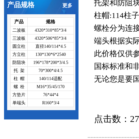
托架和防阻
产品规格
更多
柱帽:114柱
产品
规格
螺栓分为连接螺
二波板
4320*310*85*3/4
三波板
4320*506*85*3/4
端头根据实
圆立柱
直径140/114*4.5
此价格仅供
方立柱
130*130*6*2540
防阻块
196*178*200*3/4.5
国标标准和
托 架
70*300*4/4.5
无论您是要
柱 帽
140/114适配
螺 栓
M16*35/45/170
方垫片
76*44*4
单端头
R160*3/4
点击数：2707