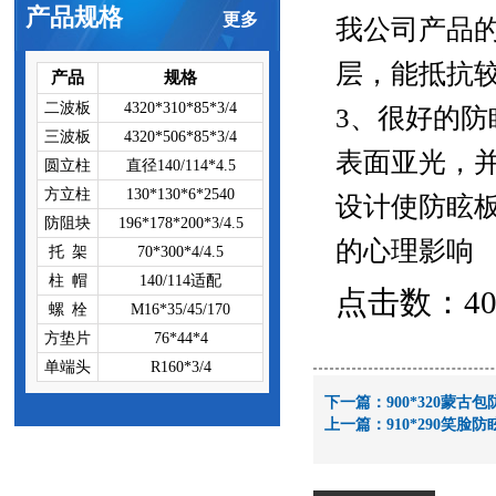
产品规格
更多
我公司产品
层，能抵抗
产品
规格
二波板
4320*310*85*3/4
3、很好的防
三波板
4320*506*85*3/4
表面亚光，
圆立柱
直径140/114*4.5
方立柱
130*130*6*2540
设计使防眩
防阻块
196*178*200*3/4.5
的心理影响
托 架
70*300*4/4.5
柱 帽
140/114适配
点击数：4048
螺 栓
M16*35/45/170
方垫片
76*44*4
单端头
R160*3/4
下一篇：
900*320蒙古
上一篇：
910*290笑脸