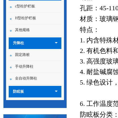
c型柱护栏板
孔距：
45-11
材质：玻璃
H型柱护栏板
特点：
其他规格
1. 内含特
升降柱
2. 有机色
固定路桩
3. 高强度
手动升降柱
4. 耐盐碱
全自动升降柱
5. 绿色设
防眩板
6. 工作温度
防眩板分类