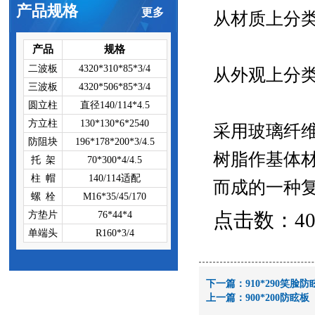
产品规格
更多
从材质上分
产品
规格
二波板
4320*310*85*3/4
从外观上分
三波板
4320*506*85*3/4
圆立柱
直径140/114*4.5
方立柱
130*130*6*2540
采用玻璃纤
防阻块
196*178*200*3/4.5
树脂作基体
托 架
70*300*4/4.5
柱 帽
140/114适配
而成的一种
螺 栓
M16*35/45/170
点击数：4076
方垫片
76*44*4
单端头
R160*3/4
下一篇：
910*290笑脸
上一篇：
900*200防眩板