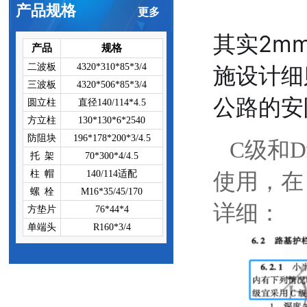
产品规格
更多
其实2m
产品
规格
二波板
4320*310*85*3/4
施设计细则
三波板
4320*506*85*3/4
公路的安
圆立柱
直径140/114*4.5
方立柱
130*130*6*2540
防阻块
196*178*200*3/4.5
C级和
托 架
70*300*4/4.5
柱 帽
140/114适配
使用，在《
螺 栓
M16*35/45/170
详细：
方垫片
76*44*4
单端头
R160*3/4