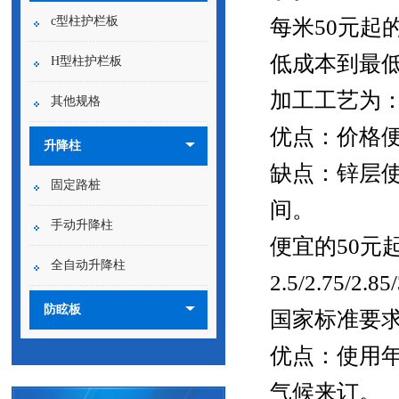
c型柱护栏板
每米50元
低成本到最
H型柱护栏板
加工工艺为
其他规格
优点：价格
升降柱
缺点：锌层使
固定路桩
间。
手动升降柱
便宜的50
全自动升降柱
2.5/2.75/2.85/
防眩板
国家标准要
优点：使用
气候来订。