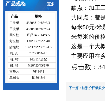
产品规格
更多
缺点：加工
共同点：都是
产品
规格
二波板
4320*310*85*3/4
每米50元/
三波板
4320*506*85*3/4
圆立柱
直径140/114*4.5
来每米的价
方立柱
130*130*6*2540
这是一个大
防阻块
196*178*200*3/4.5
托 架
70*300*4/4.5
主要应用在
柱 帽
140/114适配
点击数：3401
螺 栓
M16*35/45/170
方垫片
76*44*4
单端头
R160*3/4
下一篇：
波形护栏板多少