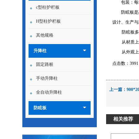
包装：每箱
c型柱护栏板
防眩板是高
H型柱护栏板
设计、生产与
防眩板多
其他规格
从材质上
升降柱
从外观上
点击数：3991 录
固定路桩
手动升降柱
上一篇：
900*
全自动升降柱
防眩板
相关推荐