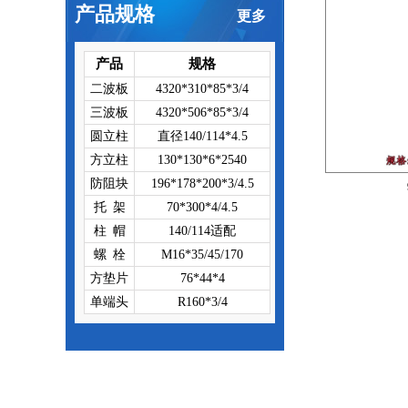
产品规格
更多
产品
规格
二波板
4320*310*85*3/4
三波板
4320*506*85*3/4
圆立柱
直径140/114*4.5
方立柱
130*130*6*2540
防阻块
196*178*200*3/4.5
托 架
70*300*4/4.5
柱 帽
140/114适配
螺 栓
M16*35/45/170
方垫片
76*44*4
单端头
R160*3/4